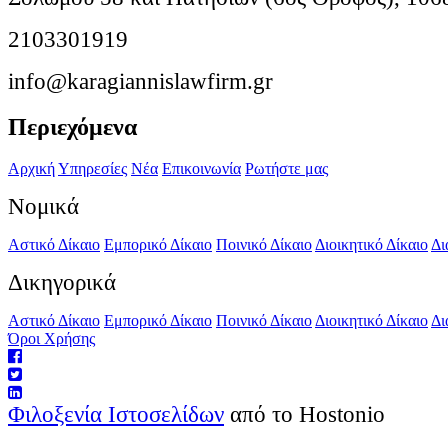
2103301919
info@karagiannislawfirm.gr
Περιεχόμενα
Αρχική
Υπηρεσίες
Νέα
Επικοινωνία
Ρωτήστε μας
Νομικά
Αστικό Δίκαιο
Εμπορικό Δίκαιο
Ποινικό Δίκαιο
Διοικητικό Δίκαιο
Δι
Δικηγορικά
Αστικό Δίκαιο
Εμπορικό Δίκαιο
Ποινικό Δίκαιο
Διοικητικό Δίκαιο
Δι
Όροι Χρήσης
Φιλοξενία Ιστοσελίδων
από το Hostonio