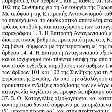
παραβάσεις των άρθρων 1 και 2, καθώς και τω
102 της Συνθήκης για τη Λειτουργία της Ευρω
Με απόφαση της Επιτροπής Ανταγωνισμού καθο
το περιεχόμενο, τα διαδικαστικά αποτελέσματα
τρόπος υποβολής και καταχώρισης των καταγγ
παραγράφου 1. 3. Η Επιτροπή Ανταγωνισμού μπ
διαφορετικούς βαθμούς προτεραιότητας στις Κ
λαμβάνει, σύμφωνα με την περίπτωση ιε` της 
άρθρου 14. 4. Η Επιτροπή Ανταγωνισμού αξιολο
και οι ισχυρισμοί που τίθενται υπόψη της από 
συνιστούν ενδείξεις παράβασης των άρθρων 1 κ
των άρθρων 101 και 102 της Συνθήκης για τη Λ
Ευρωπαϊκής Ενωσης. Αν από την αξιολόγηση α
προκύπτουν ενδείξεις παράβασης των εν λόγω 
καταγγελία λογίζεται ως προφανώς αβάσιμη σ
37. 5. Οι Καταγγελίες αξιολογούνται και κατα
συντομότερο δυνατό σύμφωνα με τα οριζόμενα
ιδ`, υποπερίπτωση αα`, και στην περίπτωση ιε