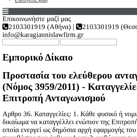
Επικοινωνήστε μαζί μας
2103301919 (Αθήνα) |
2103301919 (Θεσσ
info@karagiannislawfirm.gr
Εμπορικό Δίκαιο
Προστασία του ελεύθερου αντα
(Νόμος 3959/2011) - Καταγγελίε
Επιτροπή Ανταγωνισμού
Αρθρο 36. Καταγγελίες: 1. Κάθε φυσικό ή νομ
δικαίωμα να καταγγέλλει ενώπιον της Επιτροπ
οποία ενεργεί ως δημόσια αρχή εφαρμογής του