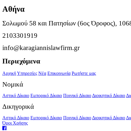
Αθήνα
Σολωμού 58 και Πατησίων (6ος Όροφος), 106
2103301919
info@karagiannislawfirm.gr
Περιεχόμενα
Αρχική
Υπηρεσίες
Νέα
Επικοινωνία
Ρωτήστε μας
Νομικά
Αστικό Δίκαιο
Εμπορικό Δίκαιο
Ποινικό Δίκαιο
Διοικητικό Δίκαιο
Δι
Δικηγορικά
Αστικό Δίκαιο
Εμπορικό Δίκαιο
Ποινικό Δίκαιο
Διοικητικό Δίκαιο
Δι
Όροι Χρήσης