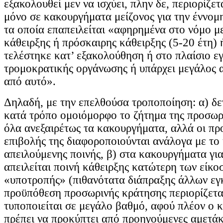
εξακολουθεί μεν να ισχύει, πλην δε, περιορίζετ
μόνο σε κακουργήματα μείζονος για την έννομ
τα οποία επαπειλείται «αφηρημένα στο νόμο με
κάθειρξης ή πρόσκαιρης κάθειρξης (5-20 έτη) 
τελέστηκε κατ’ εξακολούθηση ή στο πλαίσιο ε
τρομοκρατικής οργάνωσης ή υπάρχει μεγάλος 
από αυτό».
Δηλαδή, με την επελθούσα τροποποίηση: α) δε
κατά τρόπο ομοιόμορφο το ζήτημα της προσωρ
όλα ανεξαιρέτως τα κακουργήματα, αλλά οι πρ
επιβολής της διαφοροποιούνται ανάλογα με το
απειλούμενης ποινής, β) στα κακουργήματα για
απειλείται ποινή κάθειρξης κατώτερη των είκοσ
«υποτροπής» (πιθανότατα διάπραξης άλλων ε
προϋπόθεση προσωρινής κράτησης περιορίζετα
τυποποιείται σε μεγάλο βαθμό, αφού πλέον ο κ
πρέπει να προκύπτει από προηγούμενες αμετάκ