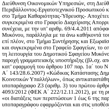
Διεύθυνση Οικονομικών Υπηρεσιών, στη Διεύ
Περιβάλλοντος-Εργατοτεχνικού Προσωπικού κ
στο Τμήμα Καθαριότητας-Ύδρευσης- Αποχέτευ
συγκεκριμένα στο Γραφείο Διαχείρισης Απορρι
συνέχεια, με την υπ’ αριθμ. 69/4.4.2011 απόφ
Μυκόνου, παράλληλα με τα άνω καθήκοντά του
επί πλέον, στο Τμήμα Συντήρησης και Εξωραϊ
και συγκεκριμένα στο Γραφείο Σφαγείων, το οπ
τη λειτουργία του Δημοτικού Σφαγείου Μυκόνο
παροχή γραμματειακής υποστήριξης (βλ.σχ. απο
κατ’ εφαρμογή του άρθρου 107 παρ. 1α΄ του 
Α΄ 143/28.6.2007) «Κώδικας Κατάστασης Δημ
Κοινοτικών Υπαλλήλων», όπως αντικαταστάθη
υποπαράγραφο Ζ3 (αριθμ. 3) του πρώτου άρθρ
4093/2012 (ΦΕΚ Α΄ 222/12.11.2012), με τη ρ
«οι διατάξεις των περιπτώσεων 1 έως 6 της πα
υποπαραγράφου εφαρμόζονται και στις υποθέσε