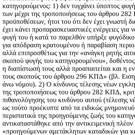
κατηγορούμενος: 1) δεν τυγχάνει ύποπτος φυγή
των μέχρι της τροποποιήσεως του άρθρου 28
προϋποθέσεων, ήτοι του ότι δεν έχει γνωστή δ
έχει κάνει προπαρασκευαστικές ενέργειες για ν
φυγή του ή κατά το παρελθόν υπήρξε φυγόδικο
για απόδραση κρατουμένου ή παραβίαση περιο
αλλά επιπροσθέτως για την «ανάγκη ρητής αιτ
σκοπού φυγής του κατηγορουμένου», δοθέντος 
η διαπίστωσή τους αλλά προαπαιτείται και η ε
τους σκοπούς του άρθρου 296 ΚΠΔ» (βλ. Ειση
άνω νόμου). 2) Ο κίνδυνος τέλεσης νέων εγκλη
της τροποποιήσεως του άρθρου 282 ΚΠΔ, κριτ
πιθανολόγησης του κινδύνου αυτού (τέλεσης ν
ως τούτο προέκυπτε από τα ειδικώς μνημονευ
περιστατικά της προηγούμενης ζωής του κατη
αντικαταστάθηκε από την αντικειμενική πλέον
«προηγούμενων αμετάκλητων καταδικών για κ