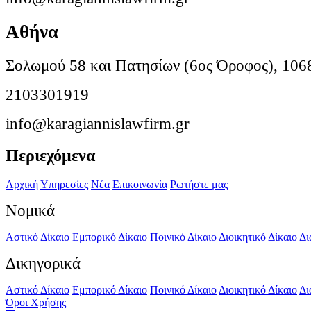
Αθήνα
Σολωμού 58 και Πατησίων (6ος Όροφος), 106
2103301919
info@karagiannislawfirm.gr
Περιεχόμενα
Αρχική
Υπηρεσίες
Νέα
Επικοινωνία
Ρωτήστε μας
Νομικά
Αστικό Δίκαιο
Εμπορικό Δίκαιο
Ποινικό Δίκαιο
Διοικητικό Δίκαιο
Δι
Δικηγορικά
Αστικό Δίκαιο
Εμπορικό Δίκαιο
Ποινικό Δίκαιο
Διοικητικό Δίκαιο
Δι
Όροι Χρήσης