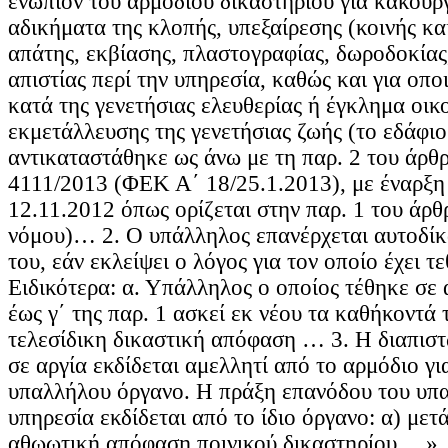
ενώπιον του αρμοδίου δικαστηρίου για κακούργ
αδικήματα της κλοπής, υπεξαίρεσης (κοινής κα
απάτης, εκβίασης, πλαστογραφίας, δωροδοκίας
απιστίας περί την υπηρεσία, καθώς και για οπ
κατά της γενετήσιας ελευθερίας ή έγκλημα οικ
εκμετάλλευσης της γενετήσιας ζωής (το εδάφιο
αντικαταστάθηκε ως άνω με τη παρ. 2 του άρθ
4111/2013 (ΦΕΚ Α΄ 18/25.1.2013), με έναρξη 
12.11.2012 όπως ορίζεται στην παρ. 1 του άρθ
νόμου)… 2. Ο υπάλληλος επανέρχεται αυτοδίκ
του, εάν εκλείψει ο λόγος για τον οποίο έχει τε
Ειδικότερα: α. Υπάλληλος ο οποίος τέθηκε σε α
έως γ΄ της παρ. 1 ασκεί εκ νέου τα καθήκοντά
τελεσίδικη δικαστική απόφαση … 3. Η διαπισ
σε αργία εκδίδεται αμελλητί από το αρμόδιο γι
υπαλλήλου όργανο. Η πράξη επανόδου του υπ
υπηρεσία εκδίδεται από το ίδιο όργανο: α) μετ
αθωωτική απόφαση ποινικού δικαστηρίου …».