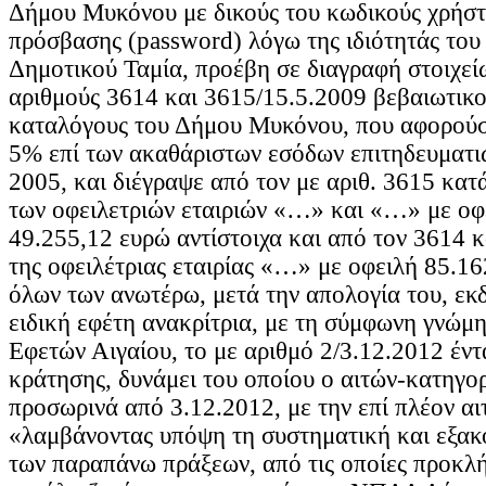
Δήμου Μυκόνου με δικούς του κωδικούς χρήστ
πρόσβασης (password) λόγω της ιδιότητάς του
Δημοτικού Ταμία, προέβη σε διαγραφή στοιχεί
αριθμούς 3614 και 3615/15.5.2009 βεβαιωτικο
καταλόγους του Δήμου Μυκόνου, που αφορούσ
5% επί των ακαθάριστων εσόδων επιτηδευματι
2005, και διέγραψε από τον με αριθ. 3615 κα
των οφειλετριών εταιριών «…» και «…» με οφε
49.255,12 ευρώ αντίστοιχα και από τον 3614 
της οφειλέτριας εταιρίας «…» με οφειλή 85.16
όλων των ανωτέρω, μετά την απολογία του, εκ
ειδική εφέτη ανακρίτρια, με τη σύμφωνη γνώμ
Εφετών Αιγαίου, το με αριθμό 2/3.12.2012 έν
κράτησης, δυνάμει του οποίου ο αιτών-κατηγο
προσωρινά από 3.12.2012, με την επί πλέον αιτ
«λαμβάνοντας υπόψη τη συστηματική και εξακ
των παραπάνω πράξεων, από τις οποίες προκλή