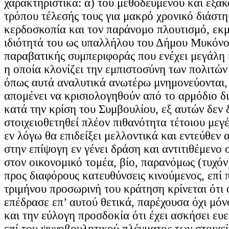
χαρακτηριστικά: α) του μεθοδευμένου και εξα
τρόπου τέλεσής τους για μακρό χρονικό διάστη
κερδοσκοπία και τον παράνομο πλουτισμό, εκ
ιδιότητά του ως υπαλλήλου του Δήμου Μυκόνου
παραβατικής συμπεριφοράς που ενέχει μεγάλη 
η οποία κλονίζει την εμπιστοσύνη των πολιτών 
όπως αυτά αναλυτικά ανωτέρω μνημονεύονται,
απομένει να κρισιολογηθούν από το αρμόδιο δ
κατά την κρίση του Συμβουλίου, εξ αυτών δεν 
στοιχειοθετηθεί πλέον πιθανότητα τέτοιου μεγέ
εν λόγω θα επιδείξει μελλοντικά και εντεύθεν 
στην επίψογη εν γένει δράση και αντιτιθέμενο σ
στον οικονομικό τομέα, βίο, παρανόμως (τυχόν
προς διαφόρους κατευθύνσεις κινούμενος, επί π
τριμήνου προσωρινή του κράτηση κρίνεται ότι
επέδρασε επ’ αυτού θετικά, παρέχουσα όχι μόν
και την εύλογη προσδοκία ότι έχει ασκήσει ευ
επί του ψυχοβουλητικού πλέγματος των στοιχε