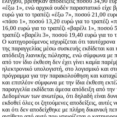
ελέγχου, βρέθηκαν αποδείξεις ποσού 34,90 ευρ
«έξω 1», ενώ αρχικά ουδέν παραστατικό είχε β
ευρώ για το τραπέζι «έξω 7», ποσού 21,00 ευρώ
«πάσο 1», ποσού 13,20 ευρώ για το τραπέζι «
16,00 ευρώ για το τραπέζι «βαρέλι 1», ποσού 5
τραπέζι «βαρέλι 3», ποσού 19,40 ευρώ για το 
Ο κατηγορούμενος ισχυρίζεται ότι ταυτόχρονα
της παραγγελίας μέσω συσκευής εκδίδεται και 
απόδειξη λιανικής πώλησης, ενώ σύμφωνα με 
από τον ίδιο έκθεση δεν έχει γίνει καμία παρέ
ηλεκτρονικό υπολογιστή, στο λογισμικό και στ
πρόγραμμα για την παρακολούθηση και καταχ
και επιπλέον σύμφωνα με την ίδια έκθεση εκτέ
παραγγελία εκδίδεται άμεσα απόδειξη από την
Δεδομένων των ανωτέρω, ότι δηλαδή είναι δυνα
εκδοθεί όλες οι ζητούμενες αποδείξεις, αυτές 
και ότι δεν αποδείχθηκε με πλήρη δικανική πε
αντίθετο από αυτό που ισχυρίζεται ο κατηγορο