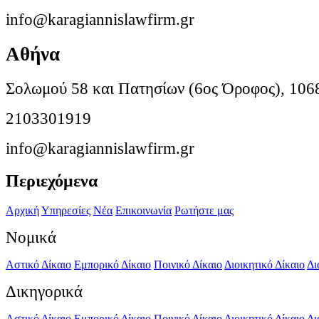
info@karagiannislawfirm.gr
Αθήνα
Σολωμού 58 και Πατησίων (6ος Όροφος), 106
2103301919
info@karagiannislawfirm.gr
Περιεχόμενα
Αρχική
Υπηρεσίες
Νέα
Επικοινωνία
Ρωτήστε μας
Νομικά
Αστικό Δίκαιο
Εμπορικό Δίκαιο
Ποινικό Δίκαιο
Διοικητικό Δίκαιο
Δι
Δικηγορικά
Αστικό Δίκαιο
Εμπορικό Δίκαιο
Ποινικό Δίκαιο
Διοικητικό Δίκαιο
Δι