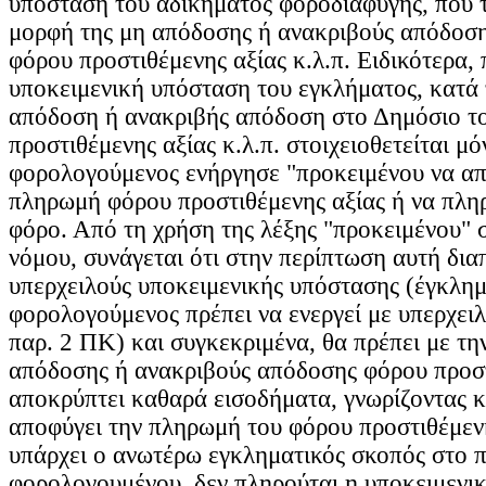
υπόσταση του αδικήματος φοροδιαφυγής, που τ
μορφή της μη απόδοσης ή ανακριβούς απόδοση
φόρου προστιθέμενης αξίας κ.λ.π. Ειδικότερα, 
υποκειμενική υπόσταση του εγκλήματος, κατά 
απόδοση ή ανακριβής απόδοση στο Δημόσιο τ
προστιθέμενης αξίας κ.λ.π. στοιχειοθετείται μό
φορολογούμενος ενήργησε "προκειμένου να απ
πληρωμή φόρου προστιθέμενης αξίας ή να πλη
φόρο. Από τη χρήση της λέξης "προκειμένου" 
νόμου, συνάγεται ότι στην περίπτωση αυτή δι
υπερχειλούς υποκειμενικής υπόστασης (έγκλημ
φορολογούμενος πρέπει να ενεργεί με υπερχει
παρ. 2 ΠΚ) και συγκεκριμένα, θα πρέπει με τη
απόδοσης ή ανακριβούς απόδοσης φόρου προστ
αποκρύπτει καθαρά εισοδήματα, γνωρίζοντας κ
αποφύγει την πληρωμή του φόρου προστιθέμενη
υπάρχει ο ανωτέρω εγκληματικός σκοπός στο 
φορολογουμένου, δεν πληρούται η υποκειμενι