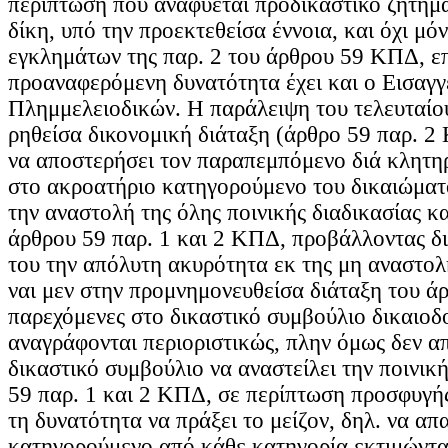
περίπτωση που αναφύεται προδικαστικό ζήτημα
δίκη, υπό την προεκτεθείσα έννοια, και όχι μόν
εγκλημάτων της παρ. 2 του άρθρου 59 ΚΠΔ, επ
προαναφερόμενη δυνατότητα έχει και ο Εισαγγ
Πλημμελειοδικών. Η παράλειψη του τελευταίο
ρηθείσα δικονομική διάταξη (άρθρο 59 παρ. 2
να αποστερήσει τον παραπεμπόμενο διά κλητη
στο ακροατήριο κατηγορούμενο του δικαιώματό
την αναστολή της όλης ποινικής διαδικασίας κα
άρθρου 59 παρ. 1 και 2 ΚΠΔ, προβάλλοντας δ
του την απόλυτη ακυρότητα εκ της μη αναστολή
ναι μεν στην προμνημονευθείσα διάταξη του άρ
παρεχόμενες στο δικαστικό συμβούλιο δικαιοδο
αναγράφονται περιοριστικώς, πλην όμως δεν α
δικαστικό συμβούλιο να αναστείλει την ποινικ
59 παρ. 1 και 2 ΚΠΔ, σε περίπτωση προσφυγής
τη δυνατότητα να πράξει το μείζον, δηλ. να απ
κατηγορούμενο από κάθε κατηγορία εκτιμώντα