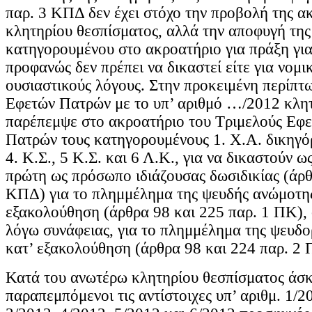
παρ. 3 ΚΠΔ δεν έχει στόχο την προβολή της α
κλητηρίου θεσπίσματος, αλλά την αποφυγή τη
κατηγορουμένου στο ακροατήριο για πράξη για
προφανώς δεν πρέπει να δικαστεί είτε για νομικ
ουσιαστικούς λόγους. Στην προκειμένη περίπτ
Εφετών Πατρών με το υπ’ αριθμό …/2012 κλητ
παρέπεμψε στο ακροατήριο του Τριμελούς Εφ
Πατρών τους κατηγορουμένους 1. Χ.Α. δικηγόρο
4. Κ.Σ., 5 Κ.Σ. και 6 Λ.Κ., για να δικαστούν ως
πρώτη ως πρόσωπο ιδιάζουσας δωσιδικίας (άρθ
ΚΠΔ) για το πλημμέλημα της ψευδής ανώμοτης
εξακολούθηση (άρθρα 98 και 225 παρ. 1 ΠΚ), ο
λόγω συνάφειας, για το πλημμέλημα της ψευδο
κατ’ εξακολούθηση (άρθρα 98 και 224 παρ. 2 
Κατά του ανωτέρω κλητηρίου θεσπίσματος άσκ
παραπεμπόμενοι τις αντίστοιχες υπ’ αριθμ. 1/2