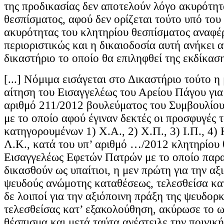
της προδικασίας δεν αποτελούν λόγο ακυρότητ
θεσπίσματος, αφού δεν ορίζεται τούτο υπό του
ακυρότητας του κλητηρίου θεσπίσματος αναφέ
περιοριστικώς και η δικαιοδοσία αυτή ανήκει 
δικαστήριο το οποίο θα επιληφθεί της εκδίκαση
[...] Νόμιμα εισάγεται στο Δικαστήριο τούτο η
αίτηση του Εισαγγελέως του Αρείου Πάγου για
αριθμό 211/2012 βουλεύματος του Συμβουλίο
με το οποίο αφού έγιναν δεκτές οι προσφυγές 
κατηγορουμένων 1) Χ.Α., 2) Χ.Π., 3) Ι.Π., 4) Κ
Λ.Κ., κατά του υπ’ αριθμό …/2012 κλητηρίου 
Εισαγγελέως Εφετών Πατρών με το οποίο παρα
δικασθούν ως υπαίτιοι, η μεν πρώτη για την αξ
ψευδούς ανώμοτης καταθέσεως, τελεσθείσα κατ
δε λοιποί για την αξιόποινη πράξη της ψευδορ
τελεσθείσας κατ’ εξακολούθηση, ακύρωσε το 
θέσπισμα και μετά ταύτα ανέστειλε την ποινικ