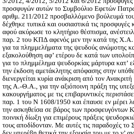
3/2012, 4/2012, 5/2012 και 6/2012 προσφυγές 
προσφυγών αυτών το Συμβούλιο Εφετών Πατρώ
αριθμ. 211/2012 προσβαλλόμενο βούλευμά του
δέχθηκε τυπικά και ουσιαστικά τις προσφυγές 
αφού ακύρωσε το κλητήριο θέσπισμα, ανέστειλ
παρ. 2 του ΚΠΔ αφενός μεν την κατά της Χ.Α. 
για τα πλημμελήματα της ψευδούς ανώμοτης κα
εξακολούθηση αφ’ ετέρου δε κατά των υπολο
για το πλημμέλημα ψευδορκίας μάρτυρα κατ’ 
την έκδοση αμετάκλητης απόφασης στην υπόθε
διενεργείται κυρία ανάκριση από τον Ανακριτ
της Α.-Θ.Α., για την αξιόποινη πράξη της υπε
κακουργήματος με τις επιβαρυντικές περιστάσε
παρ. 1 του Ν 1608/1950 και έπαυσε εν μέρει 
την ασκηθείσα σε βάρος των προσφευγόντων Κ.
ποινική δίωξη για επιμέρους πράξεις ψευδορκ
τους αποδίδονταν. Με αυτές τις παραδοχές το
δεν υπερέβη θετικά την εξουσία του με το ν’ α