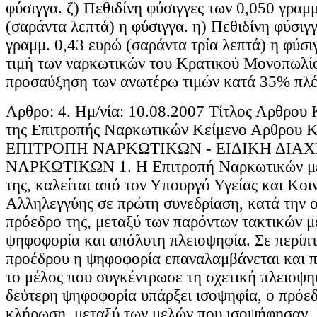
φύσιγγα. ζ) Πεθιδίνη φύσιγγες των 0,050 γραμ
(σαράντα λεπτά) η φύσιγγα. η) Πεθιδίνη φύσιγ
γραμμ. 0,43 ευρώ (σαράντα τρία λεπτά) η φύσιγ
τιμή των ναρκωτικών του Κρατικού Μονοπωλίο
προσαύξηση των ανωτέρω τιμών κατά 35% πλ
Αρθρο: 4. Ημ/νία: 10.08.2007 Τίτλος Αρθρου 
της Επιτροπής Ναρκωτικών Κείμενο Αρθρο
ΕΠΙΤΡΟΠΗ ΝΑΡΚΩΤΙΚΩΝ - ΕΙΔΙΚΗ ΔΙΑΧ
ΝΑΡΚΩΤΙΚΩΝ 1. Η Επιτροπή Ναρκωτικών με
της, καλείται από τον Υπουργό Υγείας και Κοι
Αλληλεγγύης σε πρώτη συνεδρίαση, κατά την ο
πρόεδρο της, μεταξύ των παρόντων τακτικών μ
ψηφοφορία και απόλυτη πλειοψηφία. Σε περίπ
προέδρου η ψηφοφορία επαναλαμβάνεται και π
το μέλος που συγκέντρωσε τη σχετική πλειοψη
δεύτερη ψηφοφορία υπάρξει ισοψηφία, ο πρόεδ
κλήρωση, μεταξύ των μελών που ισοψήφησαν. 