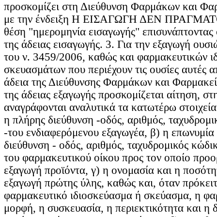
προσκομίζει στη Διεύθυνση Φαρμάκων και Φ
με την ένδειξη Η ΕΙΣΑΓΩΓΗ ΔΕΝ ΠΡΑΓΜ
θέση "ημερομηνία εισαγωγής" επισυνάπτοντας 
της άδειας εισαγωγής. 3. Για την εξαγωγή ουσ
του ν. 3459/2006, καθώς και φαρμακευτικών 
σκευασμάτων που περιέχουν τις ουσίες αυτές απ
άδεια της Διεύθυνσης Φαρμάκων και Φαρμακεί
της άδειας εξαγωγής προσκομίζεται αίτηση, στ
αναγράφονται αναλυτικά τα κατωτέρω στοιχεία:
η πλήρης διεύθυνση -οδός, αριθμός, ταχυδρομι
-του ενδιαφερόμενου εξαγωγέα, β) η επωνυμία
διεύθυνση - οδός, αριθμός, ταχυδρομικός κώδικ
του φαρμακευτικού οίκου προς τον οποίο προορ
εξαγωγή προϊόντα, γ) η ονομασία και η ποσότη
εξαγωγή πρώτης ύλης, καθώς και, όταν πρόκειτ
φαρμακευτικό ιδιοσκεύασμα ή σκεύασμα, η φα
μορφή, η συσκευασία, η περιεκτικότητα και η 