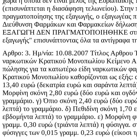
χώρα η οποία δεν είναι μέλος της Ευρωπαϊκής
(επισυνάπτεται η διασάφηση τελωνείου). Στην
πραγματοποίησης της εξαγωγής, ο εξαγωγέας π
Διεύθυνση Φαρμάκων και Φαρμακείων δήλωση 
ΕΞΑΓΩΓΗ ΔΕΝ ΠΡΑΓΜΑΤΟΠΟΙΗΘΗΚΕ στη θ
εξαγωγής" επισυνάπτοντας όλα τα αντίγραφα τη
Αρθρο: 3. Ημ/νία: 10.08.2007 Τίτλος Αρθρου 
ναρκωτικών Κρατικού Μονοπωλίου Κείμενο Αρ
πώλησης για τα κατωτέρω είδη ναρκωτικών φ
Κρατικού Μονοπωλίου καθορίζονται ως εξής: 
13,40 ευρώ (δεκατρία ευρώ και σαράντα λεπτά)
Μορφίνη σκόνη 2,80 ευρώ (δύο ευρώ και ογδόν
γραμμάριο. γ) Όπιο σκόνη 2,40 ευρώ (δύο ευρ
λεπτά) το γραμμάριο. δ) Πεθιδίνη σκόνη 1,70 
εβδομήντα λεπτά) το γραμμάριο. ε) Μορφίνη φ
γραμμ. 0,30 ευρώ (τριάντα λεπτά) η φύσιγγα. 
φύσιγγες των 0,015 γραμμ. 0,23 ευρώ (είκοσι τ