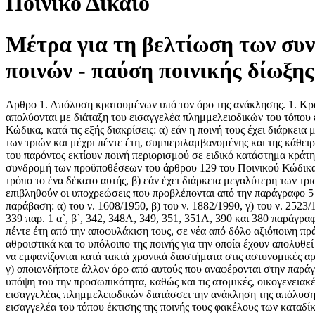
Ποινικό Δίκαιο
Μέτρα για τη βελτίωση των συ
ποινών - παύση ποινικής δίωξης
Αρθρο 1. Απόλυση κρατουμένων υπό τον όρο της ανάκλησης. 1. Κρατο
απολύονται με διάταξη του εισαγγελέα πλημμελειοδικών του τόπου 
Κώδικα, κατά τις εξής διακρίσεις: α) εάν η ποινή τους έχει διάρκεια
των τριών και μέχρι πέντε έτη, συμπεριλαμβανομένης και της κάθειρ
του παρόντος εκτίουν ποινή περιορισμού σε ειδικό κατάστημα κράτη
συνδρομή των προϋποθέσεων του άρθρου 129 του Ποινικού Κώδικα, κατ
τρόπο το ένα δέκατο αυτής, β) εάν έχει διάρκεια μεγαλύτερη των τρ
επιβληθούν οι υποχρεώσεις που προβλέπονται από την παράγραφο 5 
παράβαση: α) του ν. 1608/1950, β) του ν. 1882/1990, γ) του ν. 2523
339 παρ. 1 α`, β`, 342, 348Α, 349, 351, 351Α, 390 και 380 παράγρ
πέντε έτη από την αποφυλάκιση τους, σε νέα από δόλο αξιόποινη πρ
αθροιστικά και το υπόλοιπο της ποινής για την οποία έχουν απολυθε
να εμφανίζονται κατά τακτά χρονικά διαστήματα στις αστυνομικές α
γ) οποιονδήποτε άλλον όρο από αυτούς που αναφέρονται στην παράγ
υπόψη του την προσωπικότητα, καθώς και τις ατομικές, οικογενειακέ
εισαγγελέας πλημμελειοδικών διατάσσει την ανάκληση της απόλυση
εισαγγελέα του τόπου έκτισης της ποινής τους φακέλους των καταδίκω