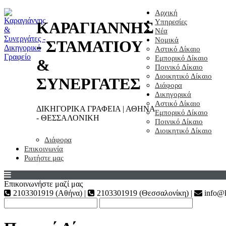
Αρχική
Υπηρεσίες
ΚΑΡΑΓΙΑΝΝΗΣ
Νέα
Νομικά
- ΣΤΑΜΑΤΙΟΥ
Αστικό Δίκαιο
Εμπορικό Δίκαιο
&
Ποινικό Δίκαιο
Διοικητικό Δίκαιο
ΣΥΝΕΡΓΑΤΕΣ
Διάφορα
Δικηγορικά
Αστικό Δίκαιο
ΔΙΚΗΓΟΡΙΚΑ ΓΡΑΦΕΙΑ | ΑΘΗΝΑ
Εμπορικό Δίκαιο
- ΘΕΣΣΑΛΟΝΙΚΗ
Ποινικό Δίκαιο
Διοικητικό Δίκαιο
Διάφορα
Επικοινωνία
Ρωτήστε μας
Επικοινωνήστε μαζί μας
2103301919 (Αθήνα) |
2103301919 (Θεσσαλονίκη) |
info@k