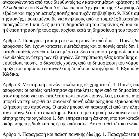
ανακοινώνονται από τους διευθυντές των καταστημάτων κράτησης τό
Αλλοδαπών του Κλάδου Ασφάλειας του Αρχηγείου της Ελληνικής Αστ
εξόδων και της χρηματικής ποινής που τυχόν επιβλήθηκε. 9. Κάθε
της ποινής, προκειμένου δε για ανηλίκους από το τριμελές δικαστήρ
παραγράφων 1 και 2: α) μετά τη δημοσίευση του παρόντος νόμου κα
η έκτιση της ποινής τους έχει αρχίσει κατά τη δημοσίευση του παρόν
Αρθρο 2. Παραγραφή και μη εκτέλεση ποινών υπό όρο. 1. Ποινές διά
αποφάσεις δεν έχουν καταστεί αμετάκλητες και οι ποινές αυτές δεν 
καταδικασθείς δεν θα τελέσει μέσα σε δύο έτη από τη δημοσίευση τ
ελευθερίας ανώτερη των έξι μηνών. Σε περίπτωση νέας καταδίκης ο κ
εκτιθείσας ποινής, ο διανυθείς χρόνος από τη δημοσίευση του νόμου
πράξη του αρμόδιου εισαγγελέα ή δημόσιου κατηγόρου. 3. Εξαιρούν
Κώδικα.
Αρθρο 3. Μετατροπή ποινών φυλάκισης σε χρηματική. 1. Ποινές φυλ
αποφάσεις οι οποίες κατέστησαν αμετάκλητες πριν από τη δημοσίευ
στον αρμόδιο για την εκτέλεση των ποινών εισαγγελέα, μέσα σε απο
μπορεί να περιληφθεί σε συνολική ποινή κάθειρξης που εξακολουθεί
κλήτευση του αιτούντος. Ο αιτών μπορεί να παραιτηθεί από την κλ
τον εισαγγελέα ή το δικαστήριο. Κατά τη μετατροπή των ποινών το
αίτησης της παραγράφου 1. δεν επιτρέπεται η άσκηση από τον κατα
ακύρωσης της διαδικασίας ή της απόφασης. Αν ασκηθεί τέτοιο ένδι
Αρθρο 4. Παραγραφή και παύση ποινικής δίωξης. 1. Παραγράφεται το