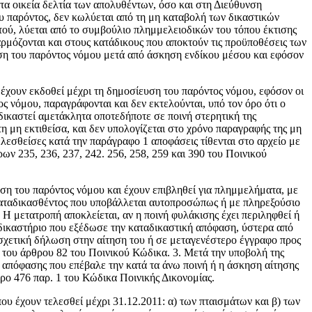
α οικεία δελτία των απολυθέντων, όσο και στη Διεύθυνση
 παρόντος, δεν κωλύεται από τη μη καταβολή των δικαστικών
ού, λύεται από το συμβούλιο πλημμελειοδικών του τόπου έκτισης
φαρμόζονται και στους κατάδικους που αποκτούν τις προϋποθέσεις των
ευση του παρόντος νόμου μετά από άσκηση ενδίκου μέσου και εφόσον
 έχουν εκδοθεί μέχρι τη δημοσίευση του παρόντος νόμου, εφόσον οι
ς νόμου, παραγράφονται και δεν εκτελούνται, υπό τον όρο ότι ο
δικαστεί αμετάκλητα οποτεδήποτε σε ποινή στερητική της
τη μη εκτιθείσα, και δεν υπολογίζεται στο χρόνο παραγραφής της μη
τελεσθείσες κατά την παράγραφο 1 αποφάσεις τίθενται στο αρχείο με
ν 235, 236, 237, 242. 256, 258, 259 και 390 του Ποινικού
ση του παρόντος νόμου και έχουν επιβληθεί για πλημμελήματα, με
 καταδικασθέντος που υποβάλλεται αυτοπροσώπως ή με πληρεξούσιο
Η μετατροπή αποκλείεται, αν η ποινή φυλάκισης έχει περιληφθεί ή
ο δικαστήριο που εξέδωσε την καταδικαστική απόφαση, ύστερα από
 σχετική δήλωση στην αίτηση του ή σε μεταγενέστερο έγγραφο προς
8 του άρθρου 82 του Ποινικού Κώδικα. 3. Μετά την υποβολή της
ς απόφασης που επέβαλε την κατά τα άνω ποινή ή η άσκηση αίτησης
ρο 476 παρ. 1 του Κώδικα Ποινικής Δικονομίας.
υ έχουν τελεσθεί μέχρι 31.12.2011: α) των πταισμάτων και β) των