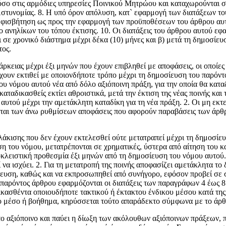
σο στις αρμόδιες υπηρεσίες Ποινικού Μητρώου και καταχωρούνται στ
υνομίας. 8. Η υπό όρον απόλυση, κατ` εφαρμογή των διατάξεων του
 αμφισβήτηση ως προς την εφαρμογή των προϋποθέσεων του άρθρου αυτ
ιο ανηλίκων του τόπου έκτισης. 10. Οι διατάξεις του άρθρου αυτού ε
ι σε χρονικό διάστημα μέχρι δέκα (10) μήνες και β) μετά τη δημοσί
τος.
ρκειας μέχρι έξι μηνών που έχουν επιβληθεί με αποφάσεις, οι οποίες
έχουν εκτιθεί με οποιονδήποτε τρόπο μέχρι τη δημοσίευση του παρόντο
ου νόμου αυτού νέα από δόλο αξιόποινη πράξη, για την οποία θα κατα
αταδικασθείς εκτίει αθροιστικά, μετά την έκτιση της νέας ποινής και 
 αυτού μέχρι την αμετάκλητη καταδίκη για τη νέα πράξη. 2. Οι μη εκ
ται των άνω ρυθμίσεων αποφάσεις που αφορούν παραβάσεις των άρθρω
άκισης που δεν έχουν εκτελεσθεί ούτε μετατραπεί μέχρι τη δημοσίευ
ση του νόμου, μετατρέπονται σε χρηματικές, ύστερα από αίτηση του
κλειστική προθεσμία έξι μηνών από τη δημοσίευση του νόμου αυτού. 
 να ισχύει. 2. Για τη μετατροπή της ποινής αποφασίζει αμετάκλητα τ
ήτευση, καθώς και να εκπροσωπηθεί από συνήγορο, εφόσον προβεί σε
υ παρόντος άρθρου εφαρμόζονται οι διατάξεις των παραγράφων 4 έως 
δικασθέντα οποιουδήποτε τακτικού ή έκτακτου ένδικου μέσου κατά τη
κο μέσο ή βοήθημα, κηρύσσεται τούτο απαράδεκτο σύμφωνα με το άρθ
 αξιόποινο και παύει η δίωξη των ακόλουθων αξιόποινων πράξεων, πο