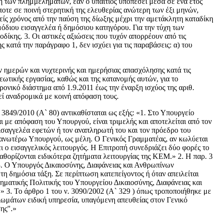
ση των πλημμελημάτων, εάν ο υπαίτιος υποπέσει μέσα σε ένα έτος
τε σε ποινή στερητική της ελευθερίας ανώτερη των έξι μηνών,
είς χρόνος από την παύση της δίωξης μέχρι την αμετάκλητη καταδίκη
ρμόδιου εισαγγελέα ή δημόσιου κατηγόρου. Για την τύχη των
δίκης. 3. Οι αστικές αξιώσεις που τυχόν απορρέουν από τις
 κατά την παράγραφο 1, δεν ισχύει για τις παραβάσεις: α) του
μερών και νυχτερινής και ημερήσιας απασχόλησης κατά τις
ωτικής εργασίας, καθώς και της κατανομής αυτών, για το
νικό διάστημα από 1.9.2011 έως την έναρξη ισχύος της αριθ.
εί αναδρομικά με κοινή απόφαση τους.
 3849/2010 (Α` 80) αντικαθίσταται ως εξής: «1. Στο Υπουργείο
με απόφαση του Υπουργού, είναι τριμελής και αποτελείται από τον
σαγγελέα εφετών ή τον αναπληρωτή του και τον πρόεδρο του
ανωτέρω Υπουργού, ως μέλη. Ο Γενικός Γραμματέας, αν κωλύεται
 ο εισαγγελικός λειτουργός. Η Επιτροπή συνεδριάζει δύο φορές το
ορίζονται ειδικότερα ζητήματα λειτουργίας της ΚΕΜ.» 2. Η παρ. 3
«3. Ο Υπουργός Δικαιοσύνης, Διαφάνειας και Ανθρωπίνων
η δημόσια τάξη. Σε περίπτωση κατεπείγοντος ή όταν απειλείται
ηματικής Πολιτικής του Υπουργείου Δικαιοσύνης, Διαφάνειας και
 3. Το άρθρο 1 του ν. 3090/2002 (Α` 329 ) όπως τροποποιήθηκε με
αιωμάτων ειδική υπηρεσία, υπαγόμενη απευθείας στον Γενικό
ης".»