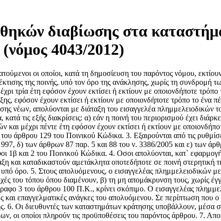
νθηκών διαβίωσης στα καταστή
 (νόμος 4043/2012)
ύμενοι οι οποίοι, κατά τη δημοσίευση του παρόντος νόμου, εκτίουν σ
έκτισης της ποινής, υπό τον όρο της ανάκλησης, χωρίς τη συνδρομή
 μέχρι τρία έτη εφόσον έχουν εκτίσει ή εκτίουν με οποιονδήποτε τρόπο
ξης, εφόσον έχουν εκτίσει ή εκτίουν με οποιονδήποτε τρόπο το ένα πέ
σης νέων, απολύονται με διάταξη του εισαγγελέα πλημμελειοδικών του
ά τις εξής διακρίσεις: α) εάν η ποινή του περιορισμού έχει διάρκει
ιών και μέχρι πέντε έτη εφόσον έχουν εκτίσει ή εκτίουν με οποιονδή
του άρθρου 129 του Ποινικού Κώδικα. 3. Εξαιρούνται από τις ρυθμί
/1997, δ) των άρθρων 87 παρ. 5 και 88 του ν. 3386/2005 και ε) των άρ
αφοι 1β και 2 του Ποινικού Κώδικα. 4. Οσοι απολύονται, κατ` εφαρμο
άξη και καταδικαστούν αμετάκλητα οποτεδήποτε σε ποινή στερητική τ
ί υπό όρο. 5. Στους απολυόμενους, ο εισαγγελέας πλημμελειοδικών με 
ρχές του τόπου όπου διαμένουν, β) τη μη απομάκρυνση τους, χωρίς έ
ραφο 3 του άρθρου 100 Π.Κ., κρίνει σκόπιμο. Ο εισαγγελέας πλημμελ
ς και επαγγελματικές ανάγκες του απολυόμενου. Σε περίπτωση που ο τ
ς. 6. Οι διευθυντές των καταστημάτων κράτησης υποβάλλουν, μέσα σ
ν, οι οποίοι πληρούν τις προϋποθέσεις του παρόντος άρθρου. 7. Απολύ