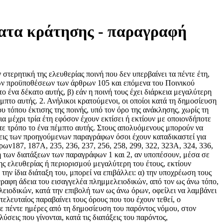
ματα κράτησης - παραγραφή
τερητική της ελευθερίας ποινή που δεν υπερβαίνει τα πέντε έτη,
 των προϋποθέσεων των άρθρων 105 και επόμενα του Ποινικού
 το ένα δέκατο αυτής, β) εάν η ποινή τους έχει διάρκεια μεγαλύτερη
μπτο αυτής. 2. Ανήλικοι κρατούμενοι, οι οποίοι κατά τη δημοσίευση
 τόπου έκτισης της ποινής, υπό τον όρο της ανάκλησης, χωρίς τη
α μέχρι τρία έτη εφόσον έχουν εκτίσει ή εκτίουν με οποιονδήποτε
ποτε τρόπο το ένα πέμπτο αυτής. Στους απολυόμενους μπορούν να
σεις των προηγούμενων παραγράφων όσοι έχουν καταδικαστεί για
θρων187, 187Α, 235, 236, 237, 256, 258, 299, 322, 323Α, 324, 336,
γή των διατάξεων των παραγράφων 1 και 2, αν υποπέσουν, μέσα σε
ης ελευθερίας ή περιορισμού μεγαλύτερη του έτους, εκτίουν
την ίδια διάταξη του, μπορεί να επιβάλλει: α) την υποχρέωση τους
γγραφη άδεια του εισαγγελέα πλημμελειοδικών, από τον ως άνω τόπο,
ειοδικών, κατά την επιβολή των ως άνω όρων, οφείλει να λαμβάνει
ελευταίος παραβαίνει τους όρους που του έχουν τεθεί, ο
ε πέντε ημέρες από τη δημοσίευση του παρόντος νόμου, στον
σεις που γίνονται, κατά τις διατάξεις του παρόντος,