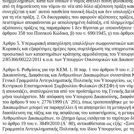
πλημμελημάτων, κατά των οποίων ο νόμος απειλεί ποινή φυλάκισης μ
από τη δημοσίευση του νόμου σε νέα από δόλο αξιόποινη πράξη κακ
συνεχίζεται η κατ` αυτού παυθείσα ποινική δίωξη και δεν υπολογίζ
για τη νέα πράξη. 2. Οι δικογραφίες που αφορούν αξιόποινες πράξε
πειστηρίων αποφαίνονται με αιτιολογημένη διάταξη, επί πλημμελημά
αξιόποινες πράξεις της παραγράφου 1 δεν θίγονται με οποιονδήποτε τ
άρθρου 358 του Ποινικού Κώδικα, β) του ν. 690/1945, γ) του άρθρο
Αρθρο 5. Υπερωριακή απασχόληση υπαλλήλων σωφρονιστικών κατασ
Κυριακές και εξαιρέσιμες ημέρες προς συμπλήρωση της υποχρεωτική
προσωπικό των καταστημάτων κράτησης αρμοδιότητας του Υπουργείου
2/85366/00222/2011 κ.υ.α. των Υπουργών Οικονομικών και Δικαιοσ
Αρθρο 6. Ρυθμίσεις για την ΚΕΜ. 1. Η παρ. 1 του άρθρου 9 του ν. 2
Δικαιοσύνης, Διαφάνειας και Ανθρωπίνων Δικαιωμάτων συνιστάται 
Γενικό Γραμματέα Αντεγκληματικής Πολιτικής του Υπουργείου, ως
Κεντρικού Επιστημονικού Συμβουλίου Φυλακών (ΚΕΣΦ) ή τον νόμιμ
ή απουσιάζει, αναπληρώνεται από τον προϊστάμενο της Γενικής Διεύ
μήνα τουλάχιστον. Με απόφαση του Υπουργού Δικαιοσύνης, Διαφάνε
του άρθρου 9 του ν. 2776/1999 (Α` 291), όπως τροποποιήθηκε με το
Δικαιωμάτων μπορεί να παραγγέλλει ή να απαγορεύει τη μεταγωγή κρ
διασάλευση της τάξης και της ασφάλειας του καταστήματος, η μετα
Ανθρωπίνων Δικαιωμάτων, το ζήτημα όμως εισάγεται το ταχύτερο δυ
το άρθρο 19 του ν. 3849/2010 (Α` 80), αντικαθίσταται ως εξής: «Σ
Γραμματέα Αντεγκληματικής Πολιτικής του ίδιου Υπουργείου, με 