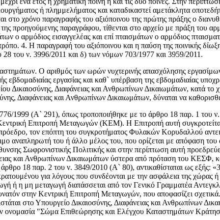
έχρι ένα έτος ή χρηματική ποινή ή και τις δύο ποινές. Στην περίπτω
ουργήματος ή πλημμελήματος και καταδικαστεί αμετάκλητα οποτεδήπο
εται στο χρόνο παραγραφής του αξιόποινου της πρώτης πράξης ο διανυθ
ις της προηγούμενης παραγράφου, τίθενται στο αρχείο με πράξη του α
των ο αρμόδιος εισαγγελέας και επί πταισμάτων ο αρμόδιος πταισματο
ρόπο. 4. Η παραγραφή του αξιόποινου και η παύση της ποινικής δίωξης
υ 28 του ν. 3996/2011 και δ) των νόμων 703/1977 και 3959/2011.
τημάτων. Ο αριθμός των ωρών νυχτερινής απασχόλησης εργασίμων η
ς εβδομαδιαίας εργασίας και καθ` υπέρβαση της εβδομαδιαίας υποχρε
 Δικαιοσύνης, Διαφάνειας και Ανθρωπίνων Δικαιωμάτων, κατά το χρο
ύνης, Διαφάνειας και Ανθρωπίνων Δικαιωμάτων, δύναται να καθορισθ
776/1999 (Α` 291), όπως τροποποιήθηκε με το άρθρο 18 παρ. 1 του ν.
Κεντρική Επιτροπή Μεταγωγών (ΚΕΜ). Η Επιτροπή αυτή συγκροτείται 
 πρόεδρο, τον επόπτη του συγκροτήματος Φυλακών Κορυδαλλού αντει
ο αναπληρωτή του ή άλλο μέλος του, που ορίζεται με απόφαση του 
θυνσης Σωφρονιστικής Πολιτικής και στην περίπτωση αυτή προεδρεύει
ιας και Ανθρωπίνων Δικαιωμάτων ύστερα από πρόταση του ΚΕΣΦ, καθ
 άρθρο 18 παρ. 2 του ν. 3849/2010 (Α` 80), αντικαθίσταται ως εξής: 
ατουμένου για λόγους που συνδέονται με την ασφάλεια της χώρας ή τ
γωγή ή η μη μεταγωγή διατάσσεται από τον Γενικό Γραμματέα Αντεγκλ
νατόν στην Κεντρική Επιτροπή Μεταγωγών, που αποφασίζει σχετικά.»
υνιστάται στο Υπουργείο Δικαιοσύνης, Διαφάνειας και Ανθρωπίνων Δικ
την ονομασία "Σώμα Επιθεώρησης και Ελέγχου Καταστημάτων Κράτησ