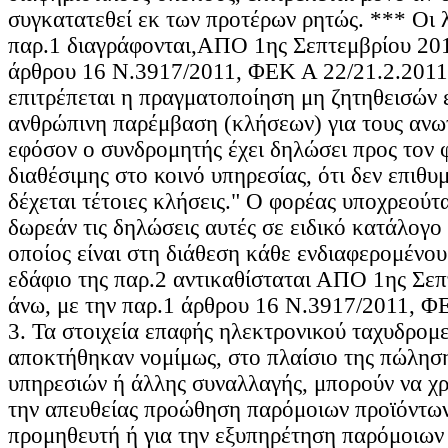
συγκατατεθεί εκ των προτέρων ρητώς. *** Οι λ
παρ.1 διαγράφονται,ΑΠΟ 1ης Σεπτεμβρίου 201
άρθρου 16 Ν.3917/2011, ΦΕΚ Α 22/21.2.2011.
επιτρέπεται η πραγματοποίηση μη ζητηθεισών 
ανθρώπινη παρέμβαση (κλήσεων) για τους ανω
εφόσον ο συνδρομητής έχει δηλώσει προς τον 
διαθέσιμης στο κοινό υπηρεσίας, ότι δεν επιθυμ
δέχεται τέτοιες κλήσεις." Ο φορέας υποχρεούτα
δωρεάν τις δηλώσεις αυτές σε ειδικό κατάλογο
οποίος είναι στη διάθεση κάθε ενδιαφερομένο
εδάφιο της παρ.2 αντικαθίσταται ΑΠΟ 1ης Σε
άνω, με την παρ.1 άρθρου 16 Ν.3917/2011, Φ
3. Τα στοιχεία επαφής ηλεκτρονικού ταχυδρομ
αποκτήθηκαν νομίμως, στο πλαίσιο της πώλησ
υπηρεσιών ή άλλης συναλλαγής, μπορούν να χρ
την απευθείας προώθηση παρόμοιων προϊόντων
προμηθευτή ή για την εξυπηρέτηση παρόμοιων