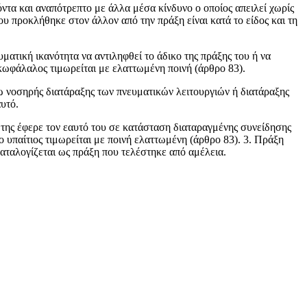
ντα και αναπότρεπτο με άλλα μέσα κίνδυνο ο οποίος απειλεί χωρίς
ου προκλήθηκε στον άλλον από την πράξη είναι κατά το είδος και τη
ματική ικανότητα να αντιληφθεί το άδικο της πράξης του ή να
κωφάλαλος τιμωρείται με ελαττωμένη ποινή (άρθρο 83).
γω νοσηρής διατάραξης των πνευματικών λειτουργιών ή διατάραξης
αυτό.
 της έφερε τον εαυτό του σε κατάσταση διαταραγμένης συνείδησης
 ο υπαίτιος τιμωρείται με ποινή ελαττωμένη (άρθρο 83). 3. Πράξη
καταλογίζεται ως πράξη που τελέστηκε από αμέλεια.