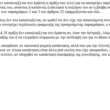
ν καταλογίζεται στο δράστη η πράξη που τελεί για να αποτρέψει παρό
νούς του, ανιόντος ή κατιόντος ή αδελφού ή συζύγου του αν η βλάβη π
ς των παραγράφων 2 και 3 του άρθρου 25 εφαρμόζονται και εδώ.
δεν του καταλογίζεται, αν κριθεί ότι δεν είχε την απαιτούμενη πνευ
δεν συντρέχει περίπτωση εφαρμογής της προηγούμενης παραγράφου, ο 
4. Η πράξη δεν καταλογίζεται στο δράστη αν, όταν την διέπραξε, λό
πράξης του ή να ενεργήσει σύμφωνα με την αντίληψή του για το άδικο 
ς αποφάσισε σε κανονική ψυχική κατάσταση, αλλά που για την τέλεσή
λεσε σε τέτοια κατάσταση είναι άλλη από εκείνη που είχε αποφασίσει,
 τελέσει, αν οδηγηθεί σε κατάσταση διατάραξης της συνείδησης, του 