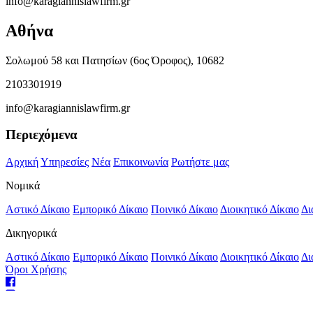
info@karagiannislawfirm.gr
Αθήνα
Σολωμού 58 και Πατησίων (6ος Όροφος), 10682
2103301919
info@karagiannislawfirm.gr
Περιεχόμενα
Αρχική
Υπηρεσίες
Νέα
Επικοινωνία
Ρωτήστε μας
Νομικά
Αστικό Δίκαιο
Εμπορικό Δίκαιο
Ποινικό Δίκαιο
Διοικητικό Δίκαιο
Δι
Δικηγορικά
Αστικό Δίκαιο
Εμπορικό Δίκαιο
Ποινικό Δίκαιο
Διοικητικό Δίκαιο
Δι
Όροι Χρήσης