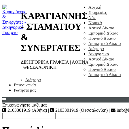
Αρχική
Υπηρεσίες
ΚΑΡΑΓΙΑΝΝΗΣ
Νέα
Νομικά
- ΣΤΑΜΑΤΙΟΥ
Αστικό Δίκαιο
Εμπορικό Δίκαιο
&
Ποινικό Δίκαιο
Διοικητικό Δίκαιο
ΣΥΝΕΡΓΑΤΕΣ
Διάφορα
Δικηγορικά
Αστικό Δίκαιο
ΔΙΚΗΓΟΡΙΚΑ ΓΡΑΦΕΙΑ | ΑΘΗΝΑ
Εμπορικό Δίκαιο
- ΘΕΣΣΑΛΟΝΙΚΗ
Ποινικό Δίκαιο
Διοικητικό Δίκαιο
Διάφορα
Επικοινωνία
Ρωτήστε μας
Επικοινωνήστε μαζί μας
2103301919 (Αθήνα) |
2103301919 (Θεσσαλονίκη) |
info@k