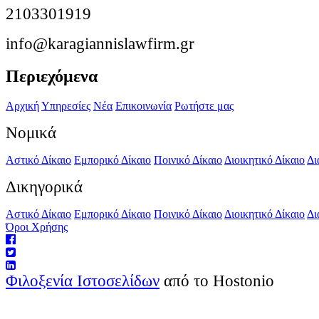
2103301919
info@karagiannislawfirm.gr
Περιεχόμενα
Αρχική
Υπηρεσίες
Νέα
Επικοινωνία
Ρωτήστε μας
Νομικά
Αστικό Δίκαιο
Εμπορικό Δίκαιο
Ποινικό Δίκαιο
Διοικητικό Δίκαιο
Δι
Δικηγορικά
Αστικό Δίκαιο
Εμπορικό Δίκαιο
Ποινικό Δίκαιο
Διοικητικό Δίκαιο
Δι
Όροι Χρήσης
Φιλοξενία Ιστοσελίδων
από το Hostonio