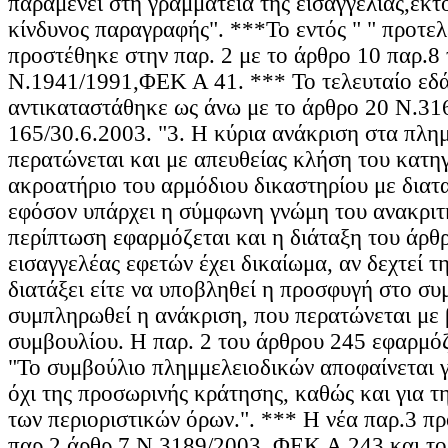
παραμένει στη γραμματεία της εισαγγελίας,εκτ
κίνδυνος παραγραφής". ***Το εντός " " προτελ
προστέθηκε στην παρ. 2 με το άρθρο 10 παρ.8 
Ν.1941/1991,ΦΕΚ Α 41. *** Το τελευταίο εδά
αντικαταστάθηκε ως άνω με το άρθρο 20 Ν.3
165/30.6.2003. "3. Η κύρια ανάκριση στα πλ
περατώνεται και με απευθείας κλήση του κατη
ακροατήριο του αρμόδιου δικαστηρίου με διατα
εφόσον υπάρχει η σύμφωνη γνώμη του ανακριτή
περίπτωση εφαρμόζεται και η διάταξη του άρθ
εισαγγελέας εφετών έχει δικαίωμα, αν δεχτεί τ
διατάξει είτε να υποβληθεί η προσφυγή στο συ
συμπληρωθεί η ανάκριση, που περατώνεται με
συμβουλίου. Η παρ. 2 του άρθρου 245 εφαρμό
"Το συμβούλιο πλημμελειοδικών αποφαίνεται γ
όχι της προσωρινής κράτησης, καθώς και για τ
των περιοριστικών όρων.". *** Η νέα παρ.3 π
παρ.2 άρθρ.7 Ν.3189/2003, ΦΕΚ Α 243 και το