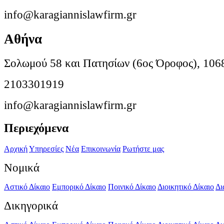
info@karagiannislawfirm.gr
Αθήνα
Σολωμού 58 και Πατησίων (6ος Όροφος), 106
2103301919
info@karagiannislawfirm.gr
Περιεχόμενα
Αρχική
Υπηρεσίες
Νέα
Επικοινωνία
Ρωτήστε μας
Νομικά
Αστικό Δίκαιο
Εμπορικό Δίκαιο
Ποινικό Δίκαιο
Διοικητικό Δίκαιο
Δι
Δικηγορικά