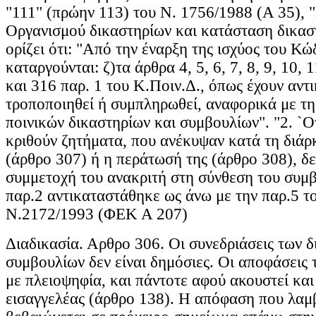
"111" (πρώην 113) του Ν. 1756/1988 (Α 35), 
Οργανισμού δικαστηρίων και κατάσταση δικασ
ορίζει ότι: "Από την έναρξη της ισχύος του Κώ
καταργούνται: ζ)τα άρθρα 4, 5, 6, 7, 8, 9, 10, 
και 316 παρ. 1 του Κ.Ποιν.Δ., όπως έχουν αντ
τροποποιηθεί ή συμπληρωθεί, αναφορικά με τ
ποινικών δικαστηρίων και συμβουλίων". "2. `Ο
κριθούν ζητήματα, που ανέκυψαν κατά τη διάρ
(άρθρο 307) ή η περάτωσή της (άρθρο 308), δε
συμμετοχή του ανακριτή στη σύνθεση του συμ
παρ.2 αντικαταστάθηκε ως άνω με την παρ.5 τ
Ν.2172/1993 (ΦΕΚ Α 207)
Διαδικασία. Αρθρο 306. Οι συνεδριάσεις των 
συμβουλίων δεν είναι δημόσιες. Οι αποφάσεις 
με πλειοψηφία, και πάντοτε αφού ακουστεί κα
εισαγγελέας (άρθρο 138). Η απόφαση που λαμ