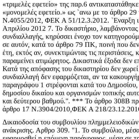
«τριμελές εφετείο» της παρ.6 αντικαταστάθηκε
«μονομελές εφετείο.» ως `ανω με το άρθρο 29
Ν.4055/2012, ΦΕΚ Α 51/12.3.2012. `Εναρξη 
Απριλίου 2012 7. Το δικαστήριο, λαμβάνοντας
συνδιαλλαγής, κηρύσσει ένοχο τον κατηγορούμ
σε αυτόν, κατά το άρθρο 79 ΠΚ, ποινή που δεν
έτη, εκτός αν, συνεκτιμώντας τις περιστάσεις, κ
παραμείνει ατιμώρητος. Δικαστικά έξοδα δεν ε
Κατά της απόφασης του δικαστηρίου δεν χωρεί
συνδιαλλαγή δεν εφαρμόζεται, αν τα κακουργή
παραγράφου 1 στρέφονται κατά του Δημοσίου
δημοσίου δικαίου και οργανισμών τοπικής αυτ
και δεύτερου βαθμού.". *** Το άρθρο 308Β πρ
άρθρο 17 Ν.3904/2010,ΦΕΚ Α 218/23.12.201
Δικαιοδοσία του συμβουλίου πλημμελειοδικών 
ανάκρισης. Αρθρο 309. "1. Το συμβούλιο, μέσα
εφαρμοσθεί η επόμενη παράγραφος, μέσα σε τρ