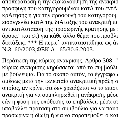
αποπεράτωση ή την εξακολούθηση της ανάκριση
προσφυγή του κατηγορουμένου κατΑ του εντΑ
κρΑτησης ή για την προσφυγή του κατηγορουμ
εισαγγελέα κατΑ της διΑταξης του ανακριτή π
αντικατΑστααση της προσωρινής κρατησης με 
όρους." και στ) για κάθε άλλο θέμα που προβλέ
διατάξεις. *** Η περ.ε` αντικαταστάθηκε ως ά
Ν.3160/2003,ΦΕΚ Α 165/30.6.2003.
Περάτωση της κύριας ανάκρισης. Αρθρο 308. "1
κύριας ανάκρισης κηρύσσεται από το συμβούλ
με βούλευμα. Για το σκοπό αυτόν, τα έγγραφα 
αμέσως μετά την τελευταία ανακριτική πράξη σ
οποίος, αν κρίνει ότι δεν χρειάζεται να τα επισ
ανακριτή για να συμπληρωθεί η ανάκριση, μέσα
εάν η φύση της υπόθεσης το επιβάλλει, μέσα σε
υποβάλλει πρόταση στο συμβούλιο για να παύσ
προσωρινά η δίωξη ή για να παραπεμφθεί ο κα