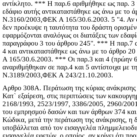
αντίκλητο. *** Η παρ.6 αριθμήθηκε ως παρ. 3
εδάφιο αυτής αντικαταστάθηκε ως άνω με το ά
Ν.3160/2003,ΦΕΚ Α 165/30.6.2003. 5 "4. Αν 
δεν προέκυψε η ταυτότητα του δράστη ορισμέν
εφαρμόζονται αναλόγως οι διατάξεις των εδαφίω
παραγράφου 3 του άρθρου 245". *** Η παρ.7 
4 και αντικαταστάθηκε ως άνω με το άρθρο 
Α 165/30.6.2003. *** Οι παρ.3 και 4 (πρώην 6
αναριθμήθηκαν σε παρ.4 και 5 αντίστοιχα με τ
Ν.3189/2003,ΦΕΚ Α 243/21.10.2003.
Αρθρο 308Α. Περάτωση της κύριας ανάκρισης κ
Κατ` εξαίρεση, στις περιπτώσεις των κακουργ
2168/1993, 2523/1997, 3386/2005, 2960/2001
του εμπρησμού δασών και των άρθρων 374 και
Κώδικα, μετά την περάτωση της ανάκρισης, η 
υποβάλλεται από τον εισαγγελέα πλημμελειοδ
εισαγγελέα εφετών, ο οποίος, αν κρίνει ότι πρ