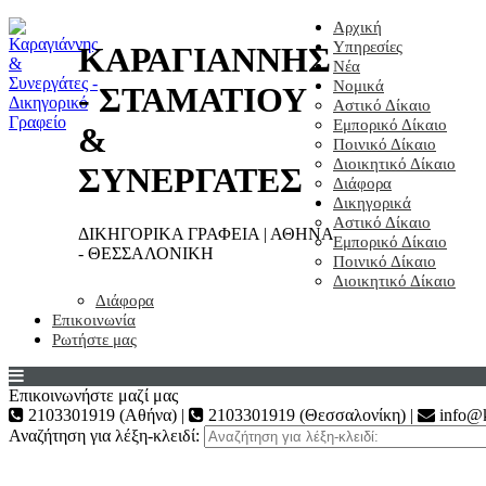
Αρχική
Υπηρεσίες
ΚΑΡΑΓΙΑΝΝΗΣ
Νέα
Νομικά
- ΣΤΑΜΑΤΙΟΥ
Αστικό Δίκαιο
Εμπορικό Δίκαιο
&
Ποινικό Δίκαιο
Διοικητικό Δίκαιο
ΣΥΝΕΡΓΑΤΕΣ
Διάφορα
Δικηγορικά
Αστικό Δίκαιο
ΔΙΚΗΓΟΡΙΚΑ ΓΡΑΦΕΙΑ | ΑΘΗΝΑ
Εμπορικό Δίκαιο
- ΘΕΣΣΑΛΟΝΙΚΗ
Ποινικό Δίκαιο
Διοικητικό Δίκαιο
Διάφορα
Επικοινωνία
Ρωτήστε μας
Επικοινωνήστε μαζί μας
2103301919 (Αθήνα) |
2103301919 (Θεσσαλονίκη) |
info@k
Αναζήτηση για λέξη-κλειδί: