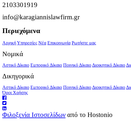
2103301919
info@karagiannislawfirm.gr
Περιεχόμενα
Αρχική
Υπηρεσίες
Νέα
Επικοινωνία
Ρωτήστε μας
Νομικά
Αστικό Δίκαιο
Εμπορικό Δίκαιο
Ποινικό Δίκαιο
Διοικητικό Δίκαιο
Δι
Δικηγορικά
Αστικό Δίκαιο
Εμπορικό Δίκαιο
Ποινικό Δίκαιο
Διοικητικό Δίκαιο
Δι
Όροι Χρήσης
Φιλοξενία Ιστοσελίδων
από το Hostonio