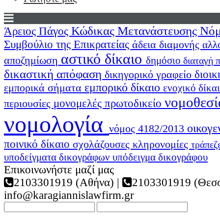
Κώδικας Μετανάστευσης
Νόμ
Άρειος Πάγος
Συμβούλιο της Επικρατείας
άδεια διαμονής
αλλ
αστικό δίκαιο
αποζημίωση
δημόσιο
διαταγή
δικαστική απόφαση
διοικ
δικηγορικό γραφείο
εμπορικό δίκαιο
εμπορικά σήματα
ενοχικό δίκα
νομοθεσί
περιουσίες
μονομελές πρωτοδικείο
νομολογία
οικογε
νόμος 4182/2013
ποινικό δίκαιο
σχολάζουσες κληρονομίες
τράπεζ
υποδείγματα δικογράφων
υπόδειγμα δικογράφου
Επικοινωνήστε μαζί μας
2103301919 (Αθήνα) |
2103301919 (Θεσσ
info@karagiannislawfirm.gr