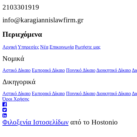
2103301919
info@karagiannislawfirm.gr
Περιεχόμενα
Αρχική
Υπηρεσίες
Νέα
Επικοινωνία
Ρωτήστε μας
Νομικά
Αστικό Δίκαιο
Εμπορικό Δίκαιο
Ποινικό Δίκαιο
Διοικητικό Δίκαιο
Δι
Δικηγορικά
Αστικό Δίκαιο
Εμπορικό Δίκαιο
Ποινικό Δίκαιο
Διοικητικό Δίκαιο
Δι
Όροι Χρήσης
Φιλοξενία Ιστοσελίδων
από το Hostonio