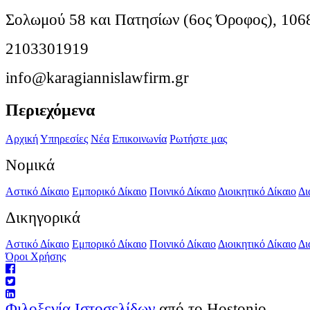
Σολωμού 58 και Πατησίων (6ος Όροφος), 106
2103301919
info@karagiannislawfirm.gr
Περιεχόμενα
Αρχική
Υπηρεσίες
Νέα
Επικοινωνία
Ρωτήστε μας
Νομικά
Αστικό Δίκαιο
Εμπορικό Δίκαιο
Ποινικό Δίκαιο
Διοικητικό Δίκαιο
Δι
Δικηγορικά
Αστικό Δίκαιο
Εμπορικό Δίκαιο
Ποινικό Δίκαιο
Διοικητικό Δίκαιο
Δι
Όροι Χρήσης
Φιλοξενία Ιστοσελίδων
από το Hostonio