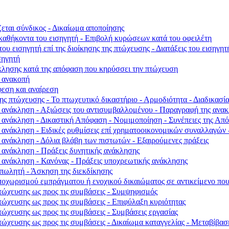
εται σύνδικος - Δικαίωμα αποποίησης
καθήκοντα του εισηγητή - Επιβολή κυρώσεων κατά του οφειλέτη
 εισηγητή επί της διοίκησης της πτώχευσης - Διατάξεις του εισηγητ
σηγητή
κλησης κατά της απόφαση που κηρύσσει την πτώχευση
ή ανακοπή
φεση και αναίρεση
ς πτώχευσης - Το πτωχευτικό δικαστήριο - Αρμοδιότητα - Διαδικασί
 ανάκληση - Αξιώσεις του αντισυμβαλλομένου - Παραγραφή της ανακ
 ανάκληση - Δικαστική Απόφαση - Νομιμοποίηση - Συνέπειες της Απ
ή ανάκληση - Ειδικές ρυθμίσεις επί χρηματοοικονομικών συναλλαγώ
ανάκληση - Δόλια βλάβη των πιστωτών - Εξαιρούμενες πράξεις
 ανάκληση - Πράξεις δυνητικής ανάκλησης
 ανάκληση - Κανόνας - Πράξεις υποχρεωτικής ανάκλησης
 πωλητή - Άσκηση της διεκδίκησης
οχωρισμού εμπράγματου ή ενοχικού δικαιώματος σε αντικείμενο που 
τώχευσης ως προς τις συμβάσεις - Συμψηφισμός
τώχευσης ως προς τις συμβάσεις - Επιφύλαξη κυριότητας
ώχευσης ως προς τις συμβάσεις - Συμβάσεις εργασίας
ώχευσης ως προς τις συμβάσεις - Δικαίωμα καταγγελίας - Μεταβίβασ