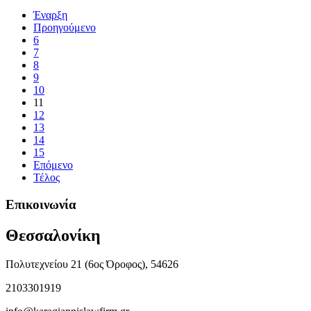
Έναρξη
Προηγούμενο
6
7
8
9
10
11
12
13
14
15
Επόμενο
Τέλος
Επικοινωνία
Θεσσαλονίκη
Πολυτεχνείου 21 (6ος Όροφος), 54626
2103301919