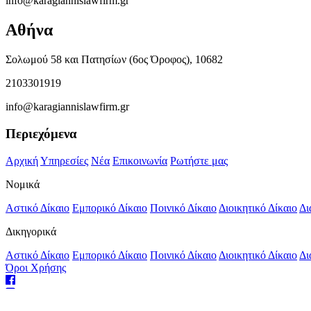
info@karagiannislawfirm.gr
Αθήνα
Σολωμού 58 και Πατησίων (6ος Όροφος), 10682
2103301919
info@karagiannislawfirm.gr
Περιεχόμενα
Αρχική
Υπηρεσίες
Νέα
Επικοινωνία
Ρωτήστε μας
Νομικά
Αστικό Δίκαιο
Εμπορικό Δίκαιο
Ποινικό Δίκαιο
Διοικητικό Δίκαιο
Δι
Δικηγορικά
Αστικό Δίκαιο
Εμπορικό Δίκαιο
Ποινικό Δίκαιο
Διοικητικό Δίκαιο
Δι
Όροι Χρήσης