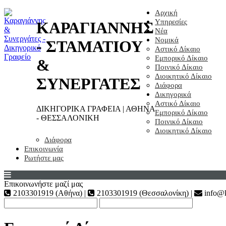
Αρχική
Υπηρεσίες
ΚΑΡΑΓΙΑΝΝΗΣ
Νέα
Νομικά
- ΣΤΑΜΑΤΙΟΥ
Αστικό Δίκαιο
Εμπορικό Δίκαιο
&
Ποινικό Δίκαιο
Διοικητικό Δίκαιο
ΣΥΝΕΡΓΑΤΕΣ
Διάφορα
Δικηγορικά
Αστικό Δίκαιο
ΔΙΚΗΓΟΡΙΚΑ ΓΡΑΦΕΙΑ | ΑΘΗΝΑ
Εμπορικό Δίκαιο
- ΘΕΣΣΑΛΟΝΙΚΗ
Ποινικό Δίκαιο
Διοικητικό Δίκαιο
Διάφορα
Επικοινωνία
Ρωτήστε μας
Επικοινωνήστε μαζί μας
2103301919 (Αθήνα) |
2103301919 (Θεσσαλονίκη) |
info@k