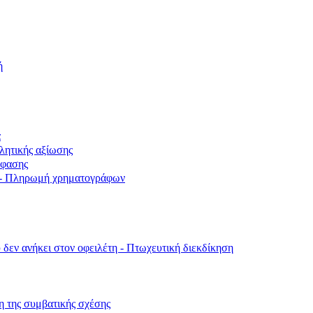
ή
α
λητικής αξίωσης
όφασης
ν - Πληρωμή χρηματογράφων
δεν ανήκει στον οφειλέτη - Πτωχευτική διεκδίκηση
η της συμβατικής σχέσης