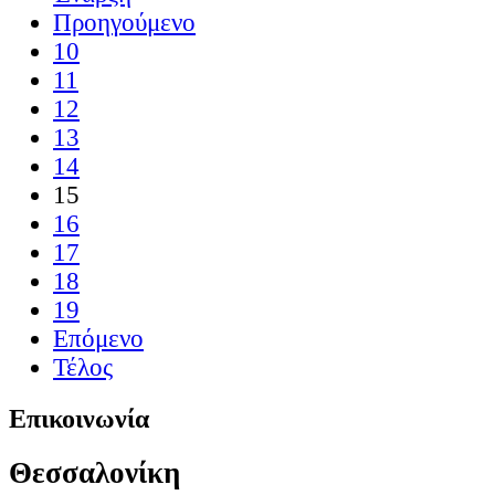
Προηγούμενο
10
11
12
13
14
15
16
17
18
19
Επόμενο
Τέλος
Επικοινωνία
Θεσσαλονίκη