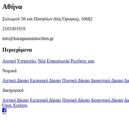
Αθήνα
Σολωμού 58 και Πατησίων (6ος Όροφος), 10682
2103301919
info@karagiannislawfirm.gr
Περιεχόμενα
Αρχική
Υπηρεσίες
Νέα
Επικοινωνία
Ρωτήστε μας
Νομικά
Αστικό Δίκαιο
Εμπορικό Δίκαιο
Ποινικό Δίκαιο
Διοικητικό Δίκαιο
Δι
Δικηγορικά
Αστικό Δίκαιο
Εμπορικό Δίκαιο
Ποινικό Δίκαιο
Διοικητικό Δίκαιο
Δι
Όροι Χρήσης
Φιλοξενία Ιστοσελίδων
από το Hostonio