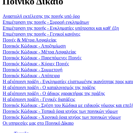
Ποινικό Δίκαιο
Αναστολή εκτέλεσης της ποινής υπό όρο
Επιμέτρηση της ποινής - Συρροή εγκλημάτων
Επιμέτρηση της ποινής - Εγκληματίες υπότροποι και καθ' έξη
Επιμέτρηση της ποινής - Γενικοί κανόνες
Ποινές & Μέτρα Ασφαλείας
Ποινικός Κώδικας - Αποζημίωση
Ποινικός Κώδικας - Μέτρα Ασφαλείας
Ποινικός Κώδικας - Παρεπόμενες Ποινές
Ποινικός Κώδικας - Κύριες Ποινές
Ποινικός Κώδικας - Συμμετοχή
Ποινικός Κώδικας - Απόπειρα
Η αξιόποινη πράξη - Εγκληματίες ελαττωμένης ικανότητας προς κα
Η αξιόποινη πράξη - Ο καταλογισμός της πράξης
Η αξιόποινη πράξη - Ο άδικος χαρακτήρας της πράξης
Η αξιόποινη πράξη - Γενικές διατάξεις
Ποινικός Κώδικας - Σχέση του Κώδικα με ειδικούς νόμους και επε
Ποινικός Κώδικας - Τοπικά όρια ισχύος των ποινικών νόμων
Ποινικός Κώδικας - Χρονικά όρια ισχύος των ποινικών νόμων
Οι υπηρεσίες μας στο Ποινικό Δίκαιο