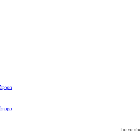
άφορα
άφορα
Για να σα