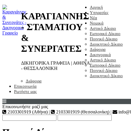
Αρχική
Υπηρεσίες
ΚΑΡΑΓΙΑΝΝΗΣ
Νέα
Νομικά
- ΣΤΑΜΑΤΙΟΥ
Αστικό Δίκαιο
Εμπορικό Δίκαιο
&
Ποινικό Δίκαιο
Διοικητικό Δίκαιο
ΣΥΝΕΡΓΑΤΕΣ
Διάφορα
Δικηγορικά
Αστικό Δίκαιο
ΔΙΚΗΓΟΡΙΚΑ ΓΡΑΦΕΙΑ | ΑΘΗΝΑ
Εμπορικό Δίκαιο
- ΘΕΣΣΑΛΟΝΙΚΗ
Ποινικό Δίκαιο
Διοικητικό Δίκαιο
Διάφορα
Επικοινωνία
Ρωτήστε μας
Επικοινωνήστε μαζί μας
2103301919 (Αθήνα) |
2103301919 (Θεσσαλονίκη) |
info@k