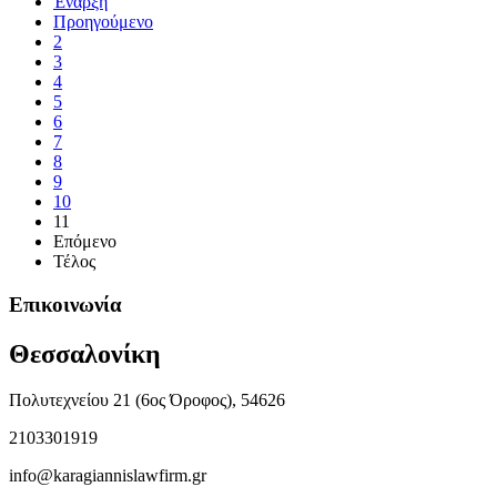
Έναρξη
Προηγούμενο
2
3
4
5
6
7
8
9
10
11
Επόμενο
Τέλος
Επικοινωνία
Θεσσαλονίκη
Πολυτεχνείου 21 (6ος Όροφος), 54626
2103301919
info@karagiannislawfirm.gr