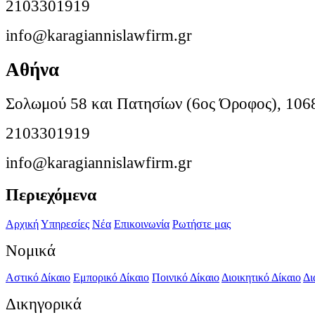
2103301919
info@karagiannislawfirm.gr
Αθήνα
Σολωμού 58 και Πατησίων (6ος Όροφος), 106
2103301919
info@karagiannislawfirm.gr
Περιεχόμενα
Αρχική
Υπηρεσίες
Νέα
Επικοινωνία
Ρωτήστε μας
Νομικά
Αστικό Δίκαιο
Εμπορικό Δίκαιο
Ποινικό Δίκαιο
Διοικητικό Δίκαιο
Δι
Δικηγορικά