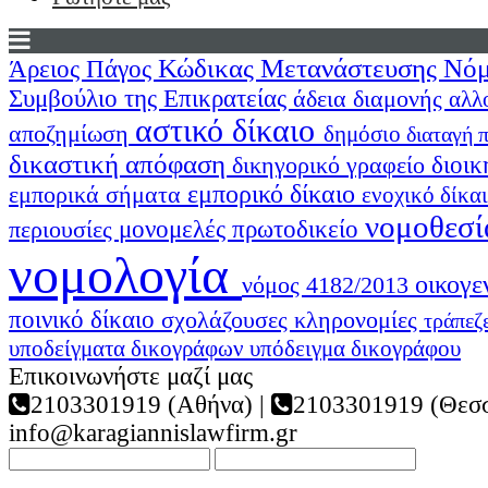
Κώδικας Μετανάστευσης
Νόμ
Άρειος Πάγος
Συμβούλιο της Επικρατείας
άδεια διαμονής
αλλ
αστικό δίκαιο
αποζημίωση
δημόσιο
διαταγή
δικαστική απόφαση
διοικ
δικηγορικό γραφείο
εμπορικό δίκαιο
εμπορικά σήματα
ενοχικό δίκα
νομοθεσί
περιουσίες
μονομελές πρωτοδικείο
νομολογία
οικογε
νόμος 4182/2013
ποινικό δίκαιο
σχολάζουσες κληρονομίες
τράπεζ
υποδείγματα δικογράφων
υπόδειγμα δικογράφου
Επικοινωνήστε μαζί μας
2103301919 (Αθήνα) |
2103301919 (Θεσσ
info@karagiannislawfirm.gr