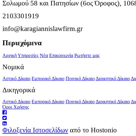
Σολωμού 58 και Πατησίων (6ος Όροφος), 106
2103301919
info@karagiannislawfirm.gr
Περιεχόμενα
Αρχική
Υπηρεσίες
Νέα
Επικοινωνία
Ρωτήστε μας
Νομικά
Αστικό Δίκαιο
Εμπορικό Δίκαιο
Ποινικό Δίκαιο
Διοικητικό Δίκαιο
Δι
Δικηγορικά
Αστικό Δίκαιο
Εμπορικό Δίκαιο
Ποινικό Δίκαιο
Διοικητικό Δίκαιο
Δι
Όροι Χρήσης
Φιλοξενία Ιστοσελίδων
από το Hostonio