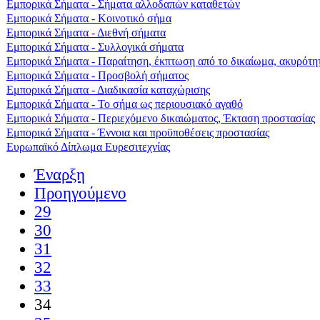
Εμπορικά Σήματα - Σήματα αλλοδαπών καταθετών
Εμπορικά Σήματα - Κοινοτικό σήμα
Εμπορικά Σήματα - Διεθνή σήματα
Εμπορικά Σήματα - Συλλογικά σήματα
Εμπορικά Σήματα - Παραίτηση, έκπτωση από το δικαίωμα, ακυρότη
Εμπορικά Σήματα - Προσβολή σήματος
Εμπορικά Σήματα - Διαδικασία καταχώρισης
Εμπορικά Σήματα - Το σήμα ως περιουσιακό αγαθό
Εμπορικά Σήματα - Περιεχόμενο δικαιώματος, Έκταση προστασίας
Εμπορικά Σήματα - Έννοια και προϋποθέσεις προστασίας
Ευρωπαϊκό Δίπλωμα Ευρεσιτεχνίας
Έναρξη
Προηγούμενο
29
30
31
32
33
34