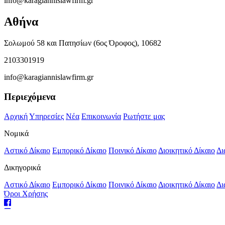
info@karagiannislawfirm.gr
Αθήνα
Σολωμού 58 και Πατησίων (6ος Όροφος), 10682
2103301919
info@karagiannislawfirm.gr
Περιεχόμενα
Αρχική
Υπηρεσίες
Νέα
Επικοινωνία
Ρωτήστε μας
Νομικά
Αστικό Δίκαιο
Εμπορικό Δίκαιο
Ποινικό Δίκαιο
Διοικητικό Δίκαιο
Δι
Δικηγορικά
Αστικό Δίκαιο
Εμπορικό Δίκαιο
Ποινικό Δίκαιο
Διοικητικό Δίκαιο
Δι
Όροι Χρήσης