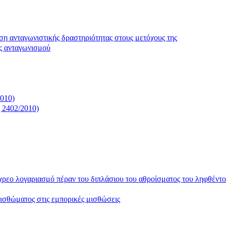
ση ανταγωνιστικής δραστηριότητας στους μετόχους της
ς ανταγωνισμού
2010)
ς 2402/2010)
χρεο λογαριασμό πέραν του διπλάσιου του αθροίσματος του ληφθέντο
ισθώματος στις εμπορικές μισθώσεις