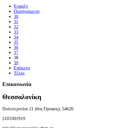
Έναρξη
Προηγούμενο
30
31
32
33
34
35
36
37
38
39
Επόμενο
Τέλος
Επικοινωνία
Θεσσαλονίκη
Πολυτεχνείου 21 (6ος Όροφος), 54626
2103301919