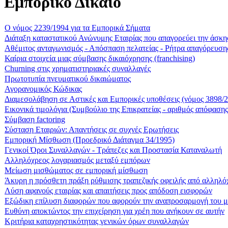
Εμπορικό Δίκαιο
Ο νόμος 2239/1994 για τα Εμπορικά Σήματα
Διάταξη καταστατικού Ανώνυμης Εταιρίας που απαγορεύει την άσκη
Αθέμιτος ανταγωνισμός - Απόσπαση πελατείας - Ρήτρα απαγόρευση
Καίρια στοιχεία μιας σύμβασης δικαιόχρησης (franchising)
Churning στις χρηματιστηριακές συναλλαγές
Πρωτοτυπία πνευματικού δικαιώματος
Αγορανομικός Κώδικας
Διαμεσολάβηση σε Αστικές και Εμπορικές υποθέσεις (νόμος 3898/
Εικονικά τιμολόγια (Συμβούλιο της Επικρατείας - αριθμός απόφαση
Σύμβαση factoring
Σύσταση Εταιριών: Απαντήσεις σε συχνές Ερωτήσεις
Εμπορική Μίσθωση (Προεδρικό Διάταγμα 34/1995)
Γενικοί Όροι Συναλλαγών - Τράπεζες και Προστασία Καταναλωτή
Αλληλόχρεος λογαριασμός μεταξύ εμπόρων
Μείωση μισθώματος σε εμπορική μίσθωση
Άκυρη η πρόσθετη πράξη ρύθμισης τραπεζικής οφειλής από αλληλό
Λύση αφανούς εταιρίας και απαιτήσεις προς απόδοση εισφορών
Εξώδικη επίλυση διαφορών που αφορούν την αναπροσαρμογή του μ
Ευθύνη αποκτώντος την επιχείρηση για χρέη που ανήκουν σε αυτήν
Κριτήρια καταχρηστικότητας γενικών όρων συναλλαγών