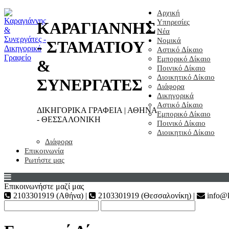
Αρχική
Υπηρεσίες
ΚΑΡΑΓΙΑΝΝΗΣ
Νέα
Νομικά
- ΣΤΑΜΑΤΙΟΥ
Αστικό Δίκαιο
Εμπορικό Δίκαιο
&
Ποινικό Δίκαιο
Διοικητικό Δίκαιο
ΣΥΝΕΡΓΑΤΕΣ
Διάφορα
Δικηγορικά
Αστικό Δίκαιο
ΔΙΚΗΓΟΡΙΚΑ ΓΡΑΦΕΙΑ | ΑΘΗΝΑ
Εμπορικό Δίκαιο
- ΘΕΣΣΑΛΟΝΙΚΗ
Ποινικό Δίκαιο
Διοικητικό Δίκαιο
Διάφορα
Επικοινωνία
Ρωτήστε μας
Επικοινωνήστε μαζί μας
2103301919 (Αθήνα) |
2103301919 (Θεσσαλονίκη) |
info@k