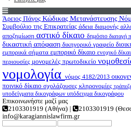
Κώδικας Μετανάστευσης
Νόμ
Άρειος Πάγος
Συμβούλιο της Επικρατείας
άδεια διαμονής
αλλ
αστικό δίκαιο
αποζημίωση
δημόσιο
διαταγή
δικαστική απόφαση
διοικ
δικηγορικό γραφείο
εμπορικό δίκαιο
εμπορικά σήματα
ενοχικό δίκα
νομοθεσί
περιουσίες
μονομελές πρωτοδικείο
νομολογία
οικογε
νόμος 4182/2013
ποινικό δίκαιο
σχολάζουσες κληρονομίες
τράπεζ
υποδείγματα δικογράφων
υπόδειγμα δικογράφου
Επικοινωνήστε μαζί μας
2103301919 (Αθήνα) |
2103301919 (Θεσσ
info@karagiannislawfirm.gr