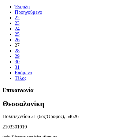
Έναρξη
Προηγούμενο
22
23
24
25
26
27
28
29
30
31
Επόμενο
Τέλος
Επικοινωνία
Θεσσαλονίκη
Πολυτεχνείου 21 (6ος Όροφος), 54626
2103301919