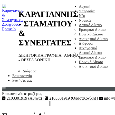
Αρχική
Υπηρεσίες
ΚΑΡΑΓΙΑΝΝΗΣ
Νέα
Νομικά
- ΣΤΑΜΑΤΙΟΥ
Αστικό Δίκαιο
Εμπορικό Δίκαιο
&
Ποινικό Δίκαιο
Διοικητικό Δίκαιο
ΣΥΝΕΡΓΑΤΕΣ
Διάφορα
Δικηγορικά
Αστικό Δίκαιο
ΔΙΚΗΓΟΡΙΚΑ ΓΡΑΦΕΙΑ | ΑΘΗΝΑ
Εμπορικό Δίκαιο
- ΘΕΣΣΑΛΟΝΙΚΗ
Ποινικό Δίκαιο
Διοικητικό Δίκαιο
Διάφορα
Επικοινωνία
Ρωτήστε μας
Επικοινωνήστε μαζί μας
2103301919 (Αθήνα) |
2103301919 (Θεσσαλονίκη) |
info@k