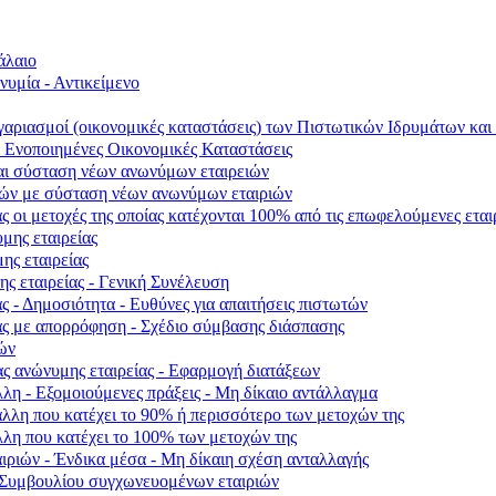
άλαιο
νυμία - Αντικείμενο
λογαριασμοί (οικονομικές καταστάσεις) των Πιστωτικών Ιδρυμάτων κ
- Ενοποιημένες Οικονομικές Καταστάσεις
αι σύσταση νέων ανωνύμων εταιρειών
ιών με σύσταση νέων ανωνύμων εταιριών
 οι μετοχές της οποίας κατέχονται 100% από τις επωφελούμενες εται
μης εταιρείας
ης εταιρείας
ς εταιρείας - Γενική Συνέλευση
ς - Δημοσιότητα - Ευθύνες για απαιτήσεις πιστωτών
ας με απορρόφηση - Σχέδιο σύμβασης διάσπασης
ών
ς ανώνυμης εταιρείας - Εφαρμογή διατάξεων
λη - Εξομοιούμενες πράξεις - Μη δίκαιο αντάλλαγμα
άλλη που κατέχει το 90% ή περισσότερο των μετοχών της
λλη που κατέχει το 100% των μετοχών της
ιριών - Ένδικα μέσα - Μη δίκαιη σχέση ανταλλαγής
ύ Συμβουλίου συγχωνευομένων εταιριών