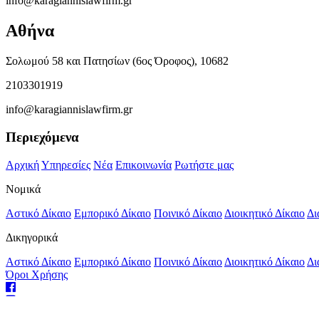
info@karagiannislawfirm.gr
Αθήνα
Σολωμού 58 και Πατησίων (6ος Όροφος), 10682
2103301919
info@karagiannislawfirm.gr
Περιεχόμενα
Αρχική
Υπηρεσίες
Νέα
Επικοινωνία
Ρωτήστε μας
Νομικά
Αστικό Δίκαιο
Εμπορικό Δίκαιο
Ποινικό Δίκαιο
Διοικητικό Δίκαιο
Δι
Δικηγορικά
Αστικό Δίκαιο
Εμπορικό Δίκαιο
Ποινικό Δίκαιο
Διοικητικό Δίκαιο
Δι
Όροι Χρήσης