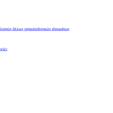
αι λοιπών άλλων χρηματοδοτικών ιδρυμάτων
ρείες