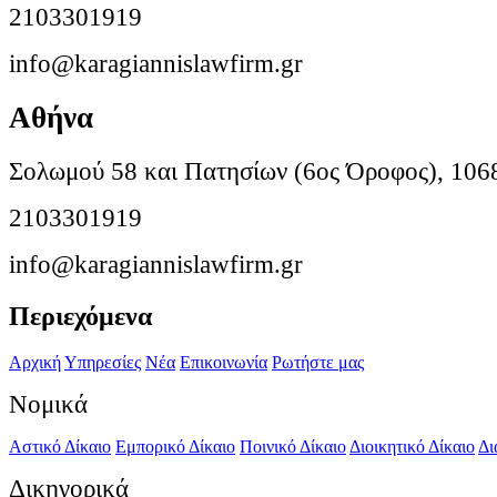
2103301919
info@karagiannislawfirm.gr
Αθήνα
Σολωμού 58 και Πατησίων (6ος Όροφος), 106
2103301919
info@karagiannislawfirm.gr
Περιεχόμενα
Αρχική
Υπηρεσίες
Νέα
Επικοινωνία
Ρωτήστε μας
Νομικά
Αστικό Δίκαιο
Εμπορικό Δίκαιο
Ποινικό Δίκαιο
Διοικητικό Δίκαιο
Δι
Δικηγορικά