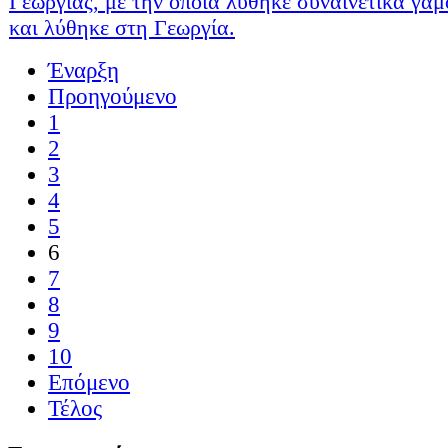
Γεωργίας, με την οποία λύθηκε συναινετικά γάμ
και λύθηκε στη Γεωργία.
Έναρξη
Προηγούμενο
1
2
3
4
5
6
7
8
9
10
Επόμενο
Τέλος