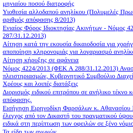
μηνιαίου ποσού διατροφής
Υιοθεσία αλλοδαπού ανηλίκου (Πολυμελές Πρωτ
αριθμός απόφασης 8/2013)
Ενιαίος Φόρος Ιδιοκτησίας Ακινήτων - Νόμος 
287/31.12.2013)
Αίτηση κατά την εκουσία δικαιοδοσία για χορήγ
αποποίηση κληρονομιάς για λογαριασμό ανηλίκ
Αίτηση κήρυξης σε αφάνεια
Νόμος 4224/2013 (ΦΕΚ Α 288/31.12.2013) Ανα
πλειστηριασμών, Κυβερνητικό Συμβούλιο Διαχεί
Χρέους και λοιπές διατάξεις
Διορισμός ειδικού επιτρόπου σε ανήλικο τέκνο κ
απόφασης.
Εισήγηση Ειρηνοδίκη Φαρσάλων κ. Αθανασίου
έλεγχος από τον Δικαστή του πραγματικού ύψου
ειδικά στη περίπτωση των οφειλών σε ξένο νόμι
Τα είδη των αγωγών