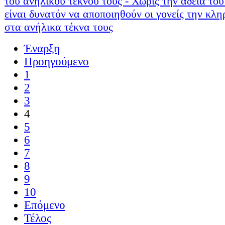
του ανηλίκου τέκνου τους - Χωρίς την άδεια του
είναι δυνατόν να αποποιηθούν οι γονείς την κλ
στα ανήλικα τέκνα τους
Έναρξη
Προηγούμενο
1
2
3
4
5
6
7
8
9
10
Επόμενο
Τέλος