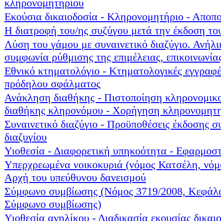
κληρονομητηρίου
Εκούσια δικαιοδοσία - Κληρονομητήριο - Αποπ
Η διατροφή του/ης συζύγου μετά την έκδοση του
Λύση του γάμου με συναινετικό διαζύγιο. Ανήλ
συμφωνία ρύθμισης της επιμέλειας, επικοινωνία
Εθνικό κτηματολόγιο - Κτηματολογικές εγγραφέ
πρόδηλου σφάλματος
Ανάκληση διαθήκης - Πιστοποίηση κληρονομικο
διαθήκης κληρονόμου - Χορήγηση κληρονομητ
Συναινετικό διαζύγιο - Προϋποθέσεις έκδοσης σ
διαζυγίου
Υιοθεσία - Διαφορετική υπηκοότητα - Εφαρμοστ
Υπερχρεωμένα νοικοκυριά (νόμος Κατσέλη, νόμο
Αρχή του υπεύθυνου δανεισμού
Σύμφωνο συμβίωσης (Νόμος 3719/2008, Κεφάλ
Σύμφωνο συμβίωσης)
Υιοθεσία ανηλίκου - Διαδικασία εκουσίας δικαιο