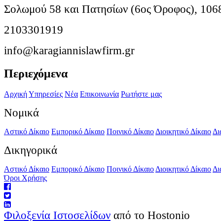
Σολωμού 58 και Πατησίων (6ος Όροφος), 106
2103301919
info@karagiannislawfirm.gr
Περιεχόμενα
Αρχική
Υπηρεσίες
Νέα
Επικοινωνία
Ρωτήστε μας
Νομικά
Αστικό Δίκαιο
Εμπορικό Δίκαιο
Ποινικό Δίκαιο
Διοικητικό Δίκαιο
Δι
Δικηγορικά
Αστικό Δίκαιο
Εμπορικό Δίκαιο
Ποινικό Δίκαιο
Διοικητικό Δίκαιο
Δι
Όροι Χρήσης
Φιλοξενία Ιστοσελίδων
από το Hostonio